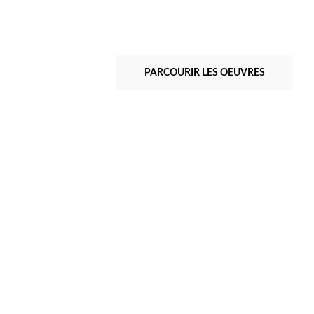
PARCOURIR LES OEUVRES
Albert Ayme
Paradigme du Bleu et
Jaune - 1975
Toile Libre