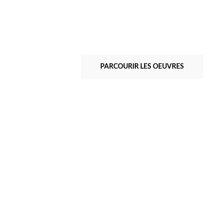
PARCOURIR LES OEUVRES
Albert Ayme
Paradigme 2 - 1982
Peint & Incisé