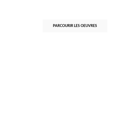
PARCOURIR LES OEUVRES
Albert Ayme
Paradigme 1 - 1975
Peint & Incisé