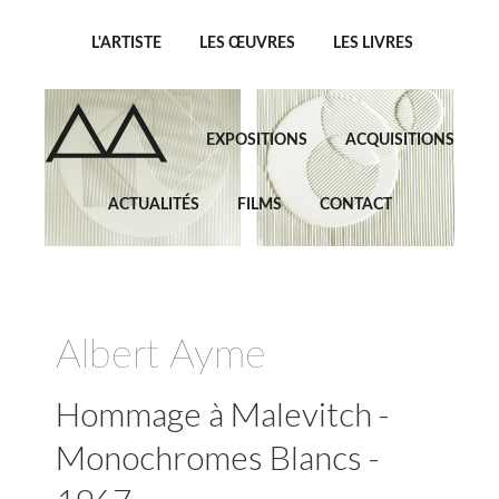
L'ARTISTE
LES ŒUVRES
LES LIVRES
EXPOSITIONS
ACQUISITIONS
ACTUALITÉS
FILMS
CONTACT
Albert Ayme
Hommage à Malevitch -
Monochromes Blancs -