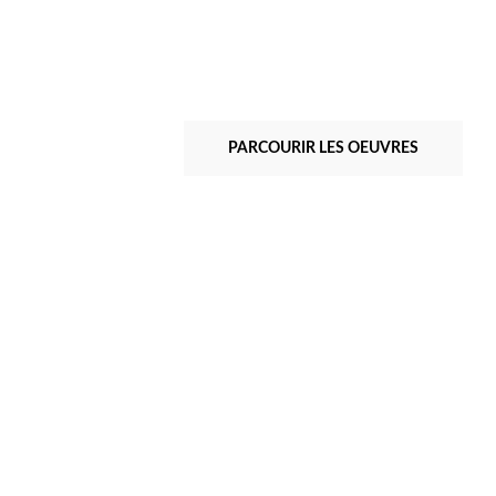
PARCOURIR LES OEUVRES
Albert Ayme
Hommage à Malevitch -
1967
Monochrome Blanc