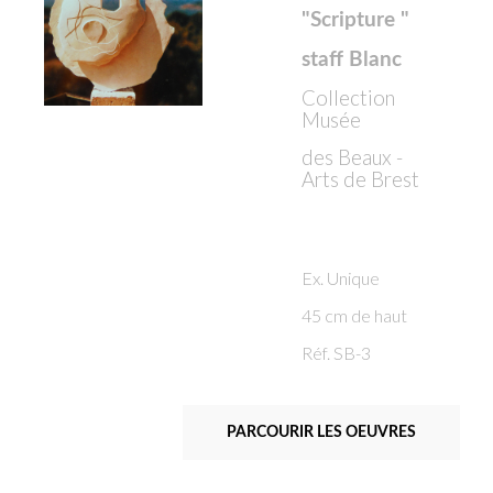
"Scripture "
staff Blanc
Collection
Musée
des Beaux -
Arts de Brest
Ex. Unique
45 cm de haut
Réf. SB-3
PARCOURIR LES OEUVRES