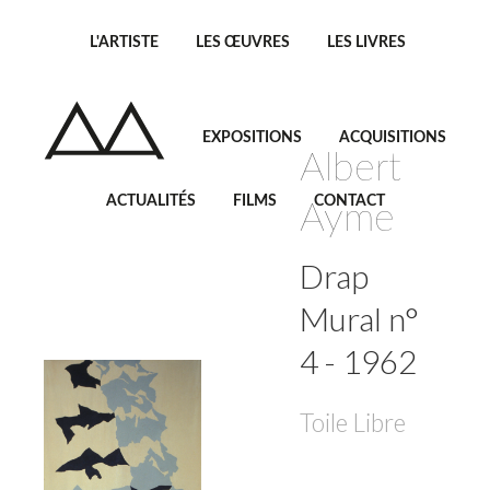
L'ARTISTE
LES ŒUVRES
LES LIVRES
EXPOSITIONS
ACQUISITIONS
Albert
ACTUALITÉS
FILMS
CONTACT
Ayme
Drap
Mural n°
4 - 1962
Toile Libre