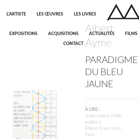
L'ARTISTE
LES ŒUVRES
LES LIVRES
Albert
EXPOSITIONS
ACQUISITIONS
ACTUALITÉS
FILMS
Ayme
CONTACT
PARADIGME
DU BLEU
JAUNE
_____________________________
À LIRE :
Textes Albert AYME,
publiés à
Édition Traversière,
Paris :