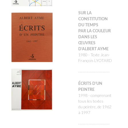
SUR LA
CONSTITUTION
DU TEMPS
PAR LA COULEUR
DANS LES
ŒUVRES
D'ALBERT AYME
1980 - Texte Jean-
François LYOTARD
----------------------
ÉCRITS D'UN
PEINTRE
1998 - comprenant
tous les textes
du peintre, de 1962
à 1997
----------------------