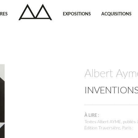
VRES
EXPOSITIONS
ACQUISITIONS
Albert Aym
INVENTIONS
_____________________________
À LIRE :
Textes Albert AYME, publiés 
Édition Traversière, Paris :