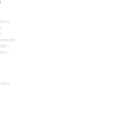
S
uicts,
el
e
écessité
ARD :
icts"
textes