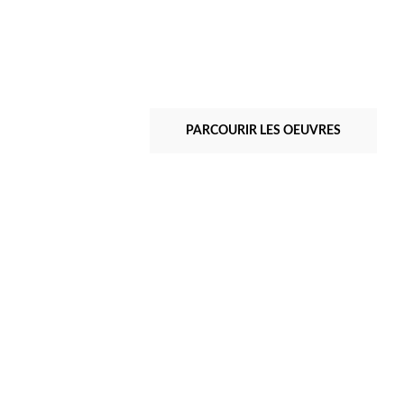
PARCOURIR LES OEUVRES
Albert Ayme
Dessins & Incisions - 2011
Exercices graphiques