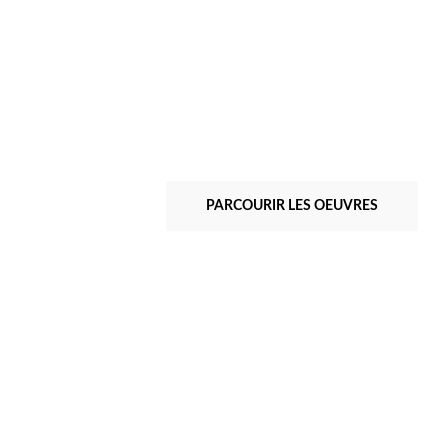
PARCOURIR LES OEUVRES
Albert Ayme
SEPTUOR DU BLEU
JAUNE ROUGE