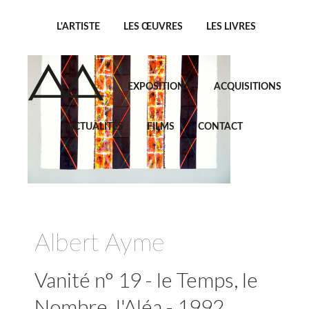
L'ARTISTE
LES ŒUVRES
LES LIVRES
EXPOSITIONS
ACQUISITIONS
ACTUALITÉS
FILMS
CONTACT
Albert Ayme
Vanité n° 19 - le Temps, le
Nombre, l'Aléa - 1992