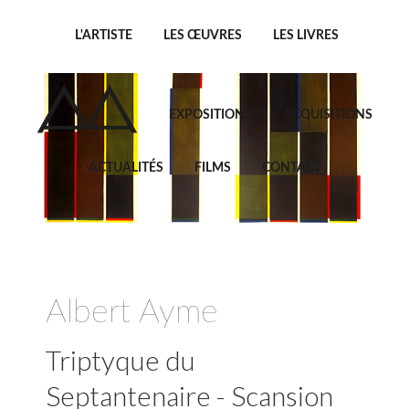
L'ARTISTE
LES ŒUVRES
LES LIVRES
EXPOSITIONS
ACQUISITIONS
ACTUALITÉS
FILMS
CONTACT
Albert Ayme
Triptyque du
Septantenaire - Scansion