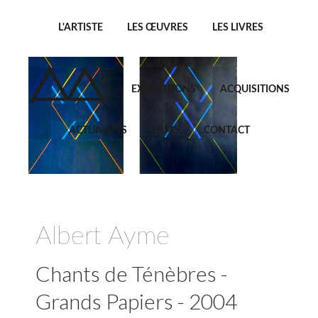
L'ARTISTE
LES ŒUVRES
LES LIVRES
EXPOSITIONS
ACQUISITIONS
ACTUALITÉS
FILMS
CONTACT
Albert Ayme
Chants de Ténèbres -
Grands Papiers - 2004