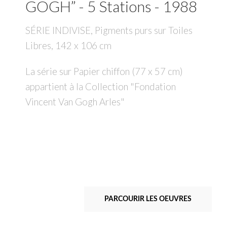
GOGH” - 5 Stations - 1988
SÉRIE INDIVISE, Pigments purs sur Toiles
Libres, 142 x 106 cm
La série sur Papier chiffon (77 x 57 cm)
appartient à la Collection "Fondation
Vincent Van Gogh Arles"
PARCOURIR LES OEUVRES