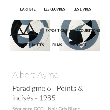
L'ARTISTE
LES ŒUVRES
LES LIVRES
EXPOSITIONS
ACQUISITIONS
ACTUALITÉS
FILMS
CONTACT
Albert Ayme
Paradigme 6 - Peints &
incisés - 1985
Séquence GCG - Noir Gris Blanc,