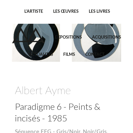
L'ARTISTE
LES ŒUVRES
LES LIVRES
EXPOSITIONS
ACQUISITIONS
ACTUALITÉS
FILMS
CONTACT
Albert Ayme
Paradigme 6 - Peints &
incisés - 1985
Séquence EFG - Gris/Noir, Noir/Gris,