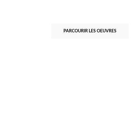
PARCOURIR LES OEUVRES
Albert Ayme
Paradigme 4 - 1985
Peint & incisé