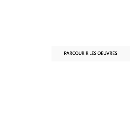
PARCOURIR LES OEUVRES
Albert Ayme
Gros plan, Variation n° 1